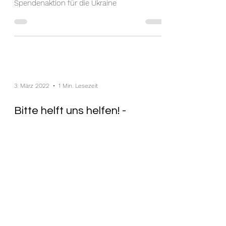
die Ukraine
Spendenaktion für die Ukraine
3. März 2022
1 Min. Lesezeit
Bitte helft uns helfen! -
Gemeinsam, Miteinander,
Füreinander
Bitte helft uns helfen! - Gemeinsam,
Miteinander, Füreinander - diesmal für die
Menschen in der Ukraine! Stolze
Burgenländer*In zu sein,...