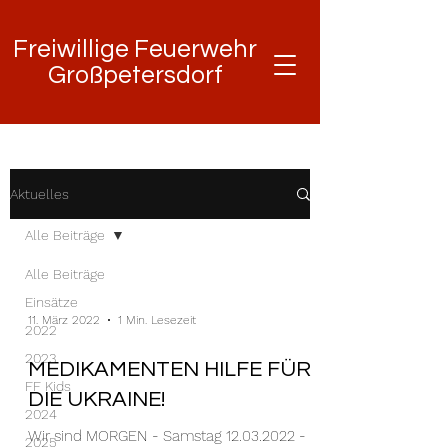
Freiwillige Feuerwehr
Freiwillige Feuerwehr
Großpetersdorf
Großpetersdorf
Aktuelles
Alle Beiträge
Alle Beiträge
Einsätze
11. März 2022
1 Min. Lesezeit
2022
2023
MEDIKAMENTEN HILFE FÜR
FF Kids
DIE UKRAINE!
2024
Wir sind MORGEN - Samstag 12.03.2022 -
2025