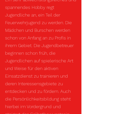
spannendes Hobby regt
Jugendliche an, ein Teil der
Feuerwehrjugend zu werden. Die
Mädchen und Burschen werden
schon von Anfang an zu Profis in
ihrem Gebiet. Die Jugendbetreuer
beginnen schon früh, die
Jugendlichen auf spielerische Art
und Weise für den aktiven
Einsatzdienst zu trainieren und
deren Interessensgebiete zu
entdecken und zu fördern. Auch
die Persönlichkeitsbildung steht
hierbei im Vordergrund und