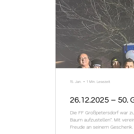
15. Jan.
1 Min. Lesezeit
26.12.2025 – 50
Die FF Großpetersdorf war zu
Baum aufzustellen“. Mit vereinten Kräften gelang es uns schließlich diesen (fast) gerade auszurichten und Markus hatte sichtlich
Freude an seinem Geschenk. Alles Gute lieber Markus zu Deinem 50. Geburtstag, Danke für Dei