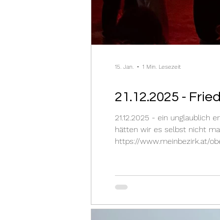
15. Jan.
1 Min. Lesezeit
21.12.2025 - Fri
21.12.2025 - ein unglaublich 
hätten wir es selbst nicht 
https://www.meinbezirk.at/ob