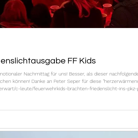
edenslichtausgabe FF Kids
emotionaler Nachmittag für uns! Besser, als dieser nachfolgen
machen können! Danke an Peter Seper für diese "herzerwärme
erwart/c-leute/feuerwehrkids-brachten-friedenslicht-ins-pkz