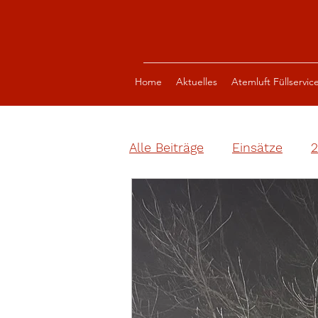
Home
Aktuelles
Atemluft Füllservic
Alle Beiträge
Einsätze