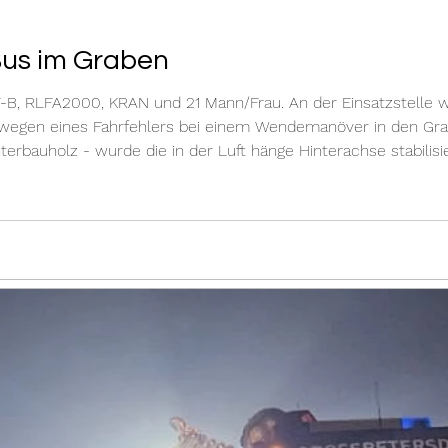
Bus im Graben
-B, RLFA2000, KRAN und 21 Mann/Frau. An der Einsatzstelle w
wegen eines Fahrfehlers bei einem Wendemanöver in den Gra
terbauholz - wurde die in der Luft hänge Hinterachse stabilis
peist. Mit Seilwinde und Umlenkrolle des RLFA2000 wurde d