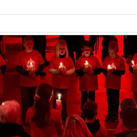
ätzen wissen. HAPPY BIRTHDAY – und übrigens: es war eine tol