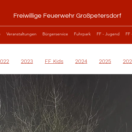
Freiwillige Feuerwehr Großpetersdorf
e
Veranstaltungen
Bürgerservice
Fuhrpark
FF - Jugend
FF 
2022
2023
FF Kids
2024
2025
202