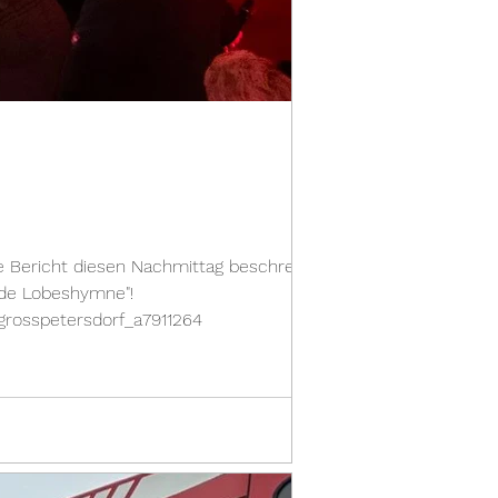
de Bericht diesen Nachmittag beschreibt,
nde Lobeshymne"!
-grosspetersdorf_a7911264