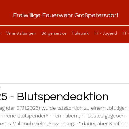
Freiwillige Feuerwehr Großpetersdorf
e
Veranstaltungen
Bürgerservice
Fuhrpark
FF - Jugend
FF 
t
25 - Blutspendeaktion
g (der 07.11.2025) wurde tatsächlich zu einem „blutigen  
mene Blutspender*Innen haben „ihr Bestes gegeben – 
dieses Mal auch viele „Abweisungen“ dabei, aber Kopf ho