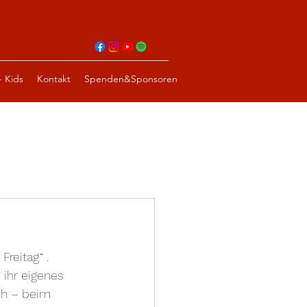
- Kids
Kontakt
Spenden&Sponsoren
Freitag“ .
ihr eigenes 
ch – beim 