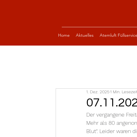
Home
Aktuelles
Atemluft Füllservic
1. Dez. 2025
1 Min. Lesezei
07.11.20
Der vergangene Freita
Mehr als 80 angenom
Blut“. Leider waren 