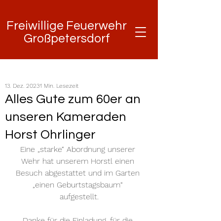
Freiwillige Feuerwehr
Freiwillige Feuerwehr
Großpetersdorf
Großpetersdorf
13. Dez. 2023
1 Min. Lesezeit
Alles Gute zum 60er an
unseren Kameraden
Horst Ohrlinger
Eine „starke“ Abordnung unserer 
Wehr hat unserem Horstl einen 
Besuch abgestattet und im Garten 
„einen Geburtstagsbaum“ 
aufgestellt.
Danke für die Einladung, für die 