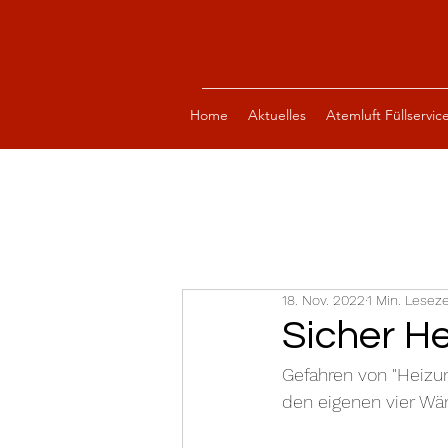
Home
Aktuelles
Atemluft Füllservic
18. Nov. 2022
1 Min. Leseze
Sicher H
Gefahren von "Heizu
den eigenen vier W