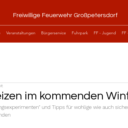
Freiwillige Feuerwehr Großpetersdorf
e
Veranstaltungen
Bürgerservice
Fuhrpark
FF - Jugend
FF 
it
eizen im kommenden Win
ngsexperimenten" und Tipps für wohlige wie auch siche
änden