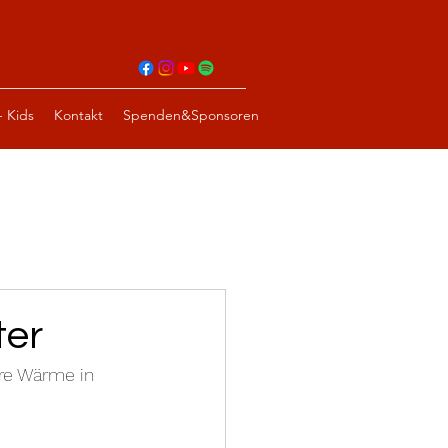
- Kids
Kontakt
Spenden&Sponsoren
ter
re Wärme in 