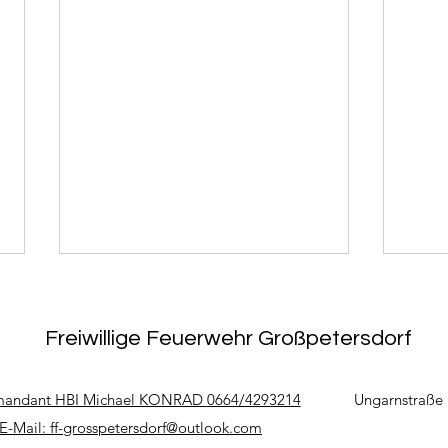
Freiwillige Feuerwehr Großpetersdorf
andant HBI Michael KONRAD
0664/4293214
Ungarnstraße 
E-Mail:
ff-grosspetersdorf@outlook.com
11.1