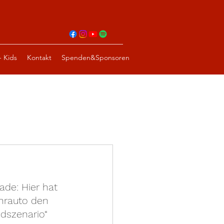
- Kids
Kontakt
Spenden&Sponsoren
ade: Hier hat 
hrauto den 
dszenario“ 