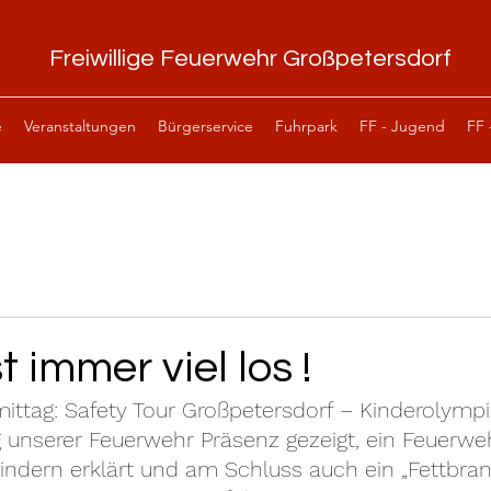
Freiwillige Feuerwehr Großpetersdorf
e
Veranstaltungen
Bürgerservice
Fuhrpark
FF - Jugend
FF 
t immer viel los !
ittag: Safety Tour Großpetersdorf – Kinderolympi
 unserer Feuerwehr Präsenz gezeigt, ein Feuerwe
Kindern erklärt und am Schluss auch ein „Fettbran