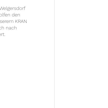
Welgersdorf 
olfen den 
unserem KRAN 
och nach 
rt.