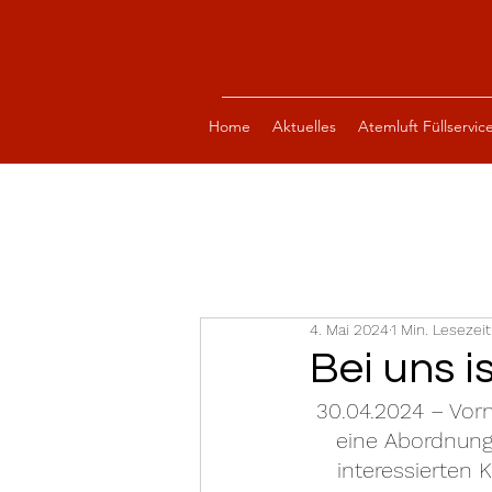
Home
Aktuelles
Atemluft Füllservic
4. Mai 2024
1 Min. Lesezeit
Bei uns is
30.04.2024 – Vorm
eine Abordnung
interessierten 