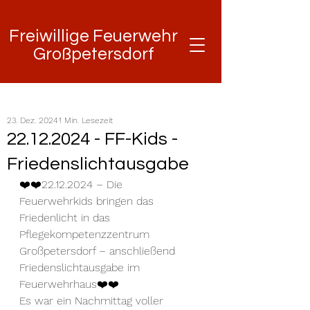
Freiwillige Feuerwehr
Freiwillige Feuerwehr
Großpetersdorf
Großpetersdorf
23. Dez. 2024
1 Min. Lesezeit
22.12.2024 - FF-Kids -
Friedenslichtausgabe
❤️❤️22.12.2024 – Die 
Feuerwehrkids bringen das 
Friedenlicht in das 
Pflegekompetenzzentrum 
Großpetersdorf – anschließend 
Friedenslichtausgabe im 
Feuerwehrhaus❤️❤️
Es war ein Nachmittag voller 