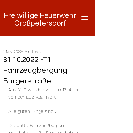
Freiwillige Feuerwehr
Freiwillige Feuerwehr
Großpetersdorf
Großpetersdorf
1. Nov. 2022
1 Min. Lesezeit
31.10.2022 -T1
Fahrzeugbergung
Burgerstraße
Am 31.10 wurden wir um 17:14Uhr 
von der LSZ Alarmiert! 
Alle guten Dinge sind 3!
Die dritte Fahrzeugbergung 
innerhalb von 24 Stunden haben 