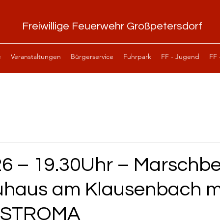
Freiwillige Feuerwehr Großpetersdorf
e
Veranstaltungen
Bürgerservice
Fuhrpark
FF - Jugend
FF 
26 – 19.30Uhr – Marschbe
haus am Klausenbach m
 STROMA