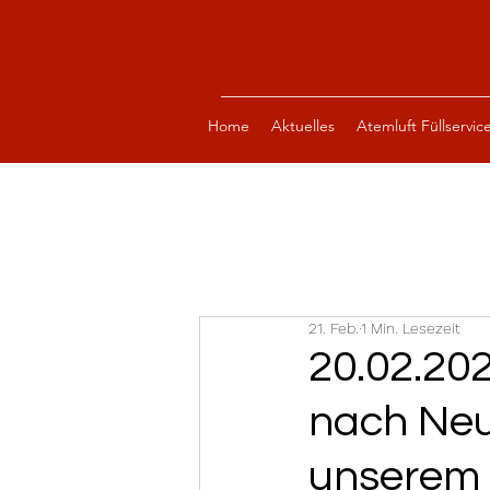
Home
Aktuelles
Atemluft Füllservic
21. Feb.
1 Min. Lesezeit
20.02.20
nach Neu
unserem