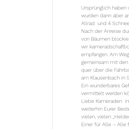
Ursprünglich haben w
wurden dann aber an
Allrad  und 4 Schnee
Nach der Anreise du
von Bäumen blockier
wir kameradschaftlic
empfangen. Am Weg z
gemeinsam mit den ö
quer über die Fahrb
am Klausenbach in S
Ein wunderbares Gefü
vermittelt werden k
Liebe Kameraden  im 
weiterhin Eurer Bes
vielen, vielen „Held
Einer für Alle – Alle 