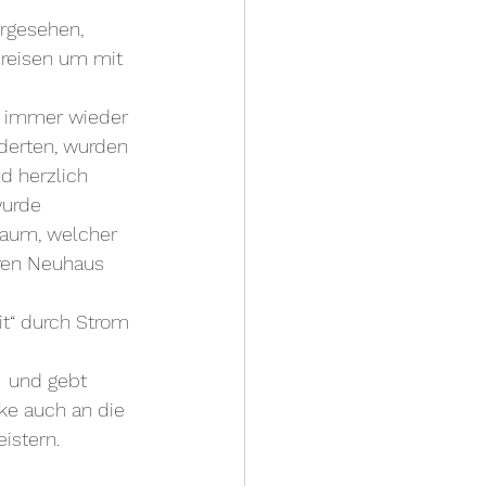
orgesehen, 
reisen um mit 
n immer wieder 
derten, wurden 
d herzlich 
wurde 
Baum, welcher 
eren Neuhaus 
t“ durch Strom 
  und gebt 
ke auch an die 
istern.