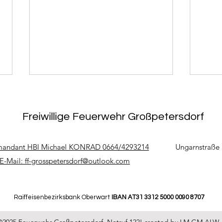
Freiwillige Feuerwehr Großpetersdorf
andant HBI Michael KONRAD
0664/4293214
Ungarnstraße 
E-Mail:
ff-grosspetersdorf@outlook.com
16.07.2026 - T0 Tierbergung
10. -
- Üb
Kin
Raiffeisenbezirksbank Oberwart
IBAN AT31 3312 5000 0090 8707