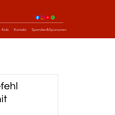
- Kids
Kontakt
Spenden&Sponsoren
fehl
it