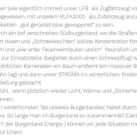
ir (wie eigentlich immer) unser LFB  als Zugfahrzeug v
gewiesen, mit unserem RLFA2000  als Zufahrzeug anzu
ketten  „gut gerüstet bzw. gewappnet“ zu sein.
rch ein tief verschneites Südburgenland, wo die Straße
t waren und „Schneewechten“ vollste Konzentration for
h und „wie unter Feuerwehrleuten üblich“  freundlich un
ur Einsatzstelle (begleitet durch einen Schneepflug) 
rtlichen Kameraden ein Baum entfernt (ein massiver 
ahn lag) und dann unser STROMA im winterlichen, finst
tellung gebracht.
hl,  wenn plötzlich wieder Licht, Wärme und „Sicherhei
önnen.
winterlichsten Teil unseres Burgenlandes: haltet durch
tes. So lange man im Burgenland so zusammenhält (Dan
en“ der Burgenland Energie ) können wir jede Situation me
für Einen!