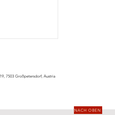
19, 7503 Großpetersdorf, Austria
 13.07.2026 - Storchparty
ung - Einsatz -
dersommer
NACH OBEN