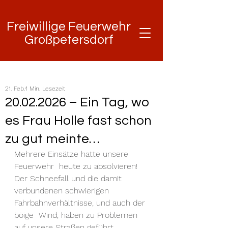
Freiwillige Feuerwehr
Freiwillige Feuerwehr
Großpetersdorf
Großpetersdorf
21. Feb.
1 Min. Lesezeit
20.02.2026 – Ein Tag, wo
es Frau Holle fast schon
zu gut meinte…
Mehrere Einsätze hatte unsere 
Feuerwehr  heute zu absolvieren! 
Der Schneefall und die damit 
verbundenen schwierigen 
Fahrbahnverhältnisse, und auch der 
böige  Wind, haben zu Problemen 
auf unsere Straßen geführt.