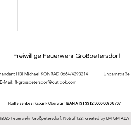
Freiwillige Feuerwehr Großpetersdorf
andant HBI Michael KONRAD
0664/4293214
Ungarnstraße 
E-Mail:
ff-grosspetersdorf@outlook.com
21.12.2025 -
20.1
Friedenslichtausgabe FF
Gra
Kids
Raiffeisenbezirksbank Oberwart
IBAN AT31 3312 5000 0090 8707
©2025 Feuerwehr Großpetersdorf. Notruf 122! created by LM GM ALW