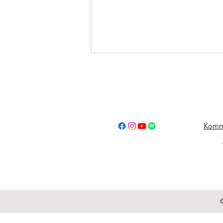
Komm
26.12.2025 – 50. Geburtstag
von unserem Kameraden
Markus Kalchbrenner!