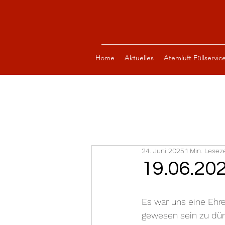
Home
Aktuelles
Atemluft Füllservic
24. Juni 2025
1 Min. Leseze
19.06.20
Es war uns eine Ehre
gewesen sein zu dürf