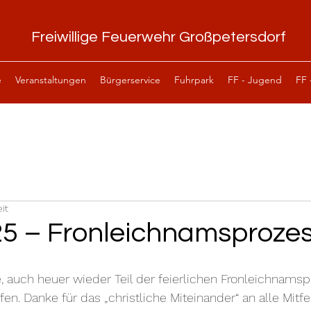
Freiwillige Feuerwehr Großpetersdorf
e
Veranstaltungen
Bürgerservice
Fuhrpark
FF - Jugend
FF 
it
25 – Fronleichnamsproze
, auch heuer wieder Teil der feierlichen Fronleichnamsp
en. Danke für das „christliche Miteinander“ an alle Mitf