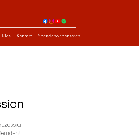
- Kids
Kontakt
Spenden&Sponsoren
ssion
rozession 
eiernden!