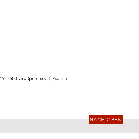
19, 7503 Großpetersdorf, Austria
2.2025 – T1 Bus im
ben
NACH OBEN