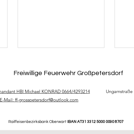
Freiwillige Feuerwehr Großpetersdorf
andant HBI Michael KONRAD
0664/4293214
Ungarnstraße 
E-Mail:
ff-grosspetersdorf@outlook.com
16.07.2026 - T0 Tierbergung
10. -
- Üb
Kin
Raiffeisenbezirksbank Oberwart
IBAN AT31 3312 5000 0090 8707