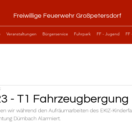
Freiwillige Feuerwehr Großpetersdorf
e
Veranstaltungen
Bürgerservice
Fuhrpark
FF - Jugend
FF 
t
23 - T1 Fahrzeugbergung
n wir während den Aufräumarbeiten des EKIZ-Kinderfas
htung Dürnbach Alarmiert.