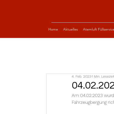
Home
Aktuelles
Atemluft Füllservic
4. Feb. 2023
1 Min. Lesezei
04.02.20
Am 04.02.2023 wurde
Fahrzeugbergung ric