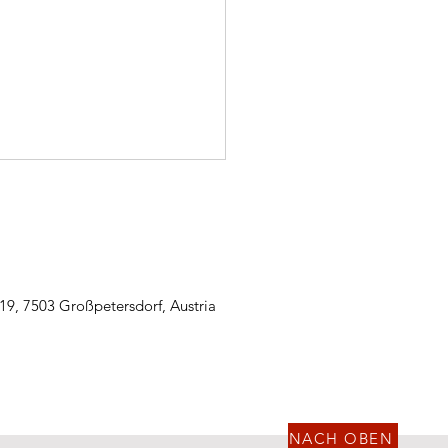
19, 7503 Großpetersdorf, Austria
 13.07.2026 - Storchparty
ung - Einsatz -
dersommer
NACH OBEN