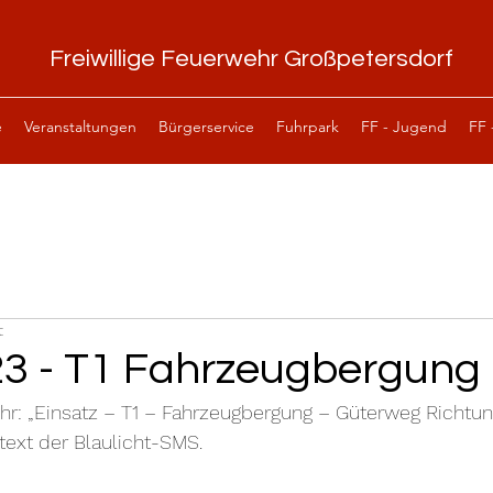
Freiwillige Feuerwehr Großpetersdorf
e
Veranstaltungen
Bürgerservice
Fuhrpark
FF - Jugend
FF 
t
23 - T1 Fahrzeugbergung
hr: „Einsatz – T1 – Fahrzeugbergung – Güterweg Richtun
text der Blaulicht-SMS.