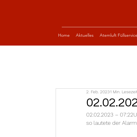
Home
Aktuelles
Atemluft Füllservic
2. Feb. 2023
1 Min. Lesezei
02.02.20
02.02.2023 – 07:22U
so lautete der Alarm