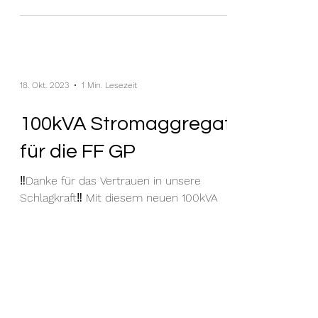
18. Okt. 2023
1 Min. Lesezeit
100kVA Stromaggregat
für die FF GP
‼️Danke für das Vertrauen in unsere
Schlagkraft‼️ Mit diesem neuen 100kVA
Stromaggregat koennen wir im Ernstfall
rasch, sicher und...
Freiwillige Feuerwehr