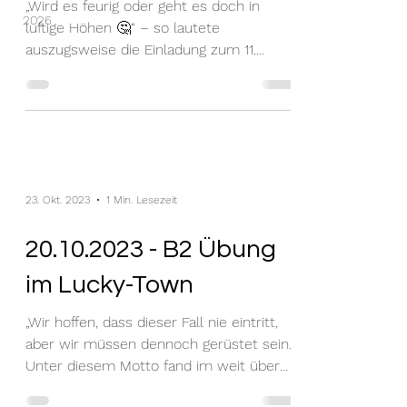
„Wird es feurig oder geht es doch in
2026
luftige Höhen 🤔“ – so lautete
auszugsweise die Einladung zum 11.
Feuerwehrkids-Event der FF...
23. Okt. 2023
1 Min. Lesezeit
20.10.2023 - B2 Übung
im Lucky-Town
„Wir hoffen, dass dieser Fall nie eintritt,
aber wir müssen dennoch gerüstet sein.“
Unter diesem Motto fand im weit über
die...