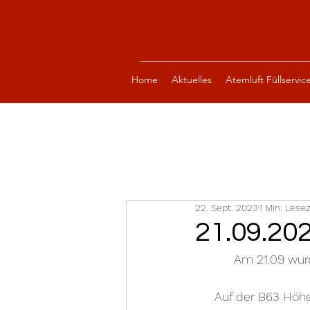
Home
Aktuelles
Atemluft Füllservic
22. Sept. 2023
1 Min. Lesez
21.09.20
Am 21.09 wur
Auf der B63 Höhe 