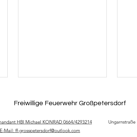
Freiwillige Feuerwehr Großpetersdorf
andant HBI Michael KONRAD
0664/4293214
Ungarnstraße 
E-Mail:
ff-grosspetersdorf@outlook.com
16.07.2026 - T0 Tierbergung