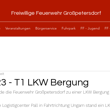
Freiwillige Feuerwehr Großpetersdorf
e
Veranstaltungen
Bürgerservice
Fuhrpark
FF - Jugend
FF 
eit
23 - T1 LKW Bergung
de die Feuerwehr Großpetersdorf zu einer LKW Bergung 
Logistigcenter Pall in Fahrtrichtung Ungarn stand ein L