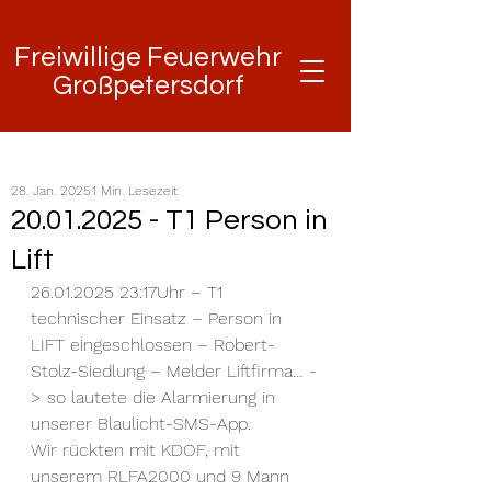
Freiwillige Feuerwehr
Freiwillige Feuerwehr
Großpetersdorf
Großpetersdorf
28. Jan. 2025
1 Min. Lesezeit
20.01.2025 - T1 Person in
Lift
26.01.2025 23:17Uhr – T1 
technischer Einsatz – Person in 
LIFT eingeschlossen – Robert-
Stolz-Siedlung – Melder Liftfirma… -
> so lautete die Alarmierung in 
unserer Blaulicht-SMS-App.
Wir rückten mit 
KDOF, mit 
unserem RLFA2000 und 9 Mann 