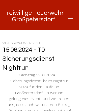
Freiwillige Feuerwehr
Freiwillige Feuerwehr
Großpetersdorf
Großpetersdorf
23. Juni 2024
1 Min. Lesezeit
15.06.2024 - T0
Sicherungsdienst
Nightrun
Samstag 15.06.2024 – 
Sicherungsdienst  beim Nightrun 
2024 für den Laufclub 
Großpetersdorf! Es war ein 
gelungenes Event  und wir freuen 
uns, dass auch wir unseren Beitrag 
für einen komplikationslosen Ablauf 