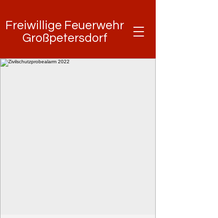
Freiwillige Feuerwehr
Freiwillige Feuerwehr
Großpetersdorf
Großpetersdorf