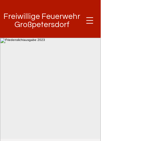
Freiwillige Feuerwehr
Freiwillige Feuerwehr
Großpetersdorf
Großpetersdorf