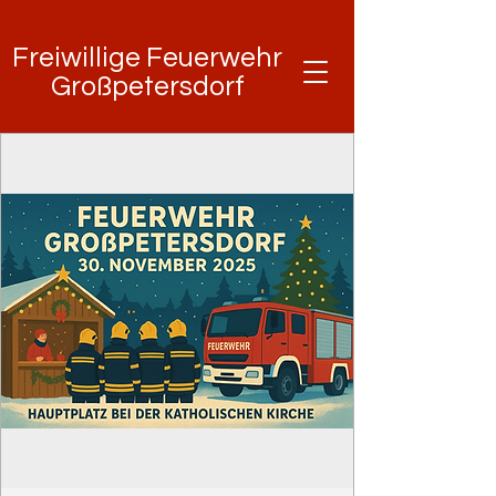
Freiwillige Feuerwehr
Freiwillige Feuerwehr
Großpetersdorf
Großpetersdorf