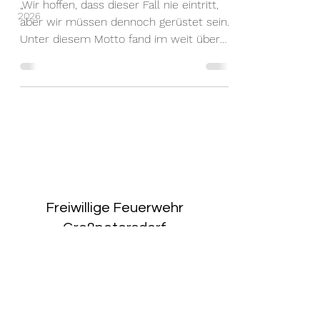
„Wir hoffen, dass dieser Fall nie eintritt,
2026
aber wir müssen dennoch gerüstet sein.“
Unter diesem Motto fand im weit über
die...
Freiwillige Feuerwehr
Großpetersdorf
Kommandant HBI Michael
KONRAD
0664/4293214
E-Mail:
ff-grosspetersdorf@outlook.com