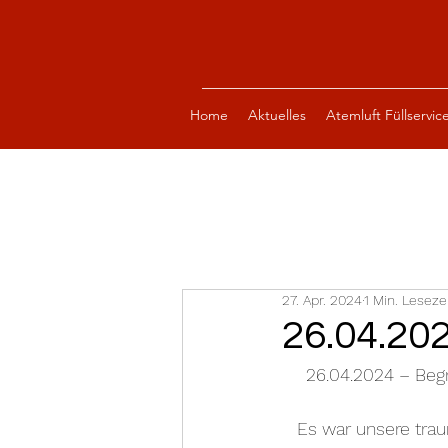
Home
Aktuelles
Atemluft Füllservic
27. Apr. 2024
1 Min. Leseze
26.04.20
26.04.2024 – Beg
Es war unsere trau