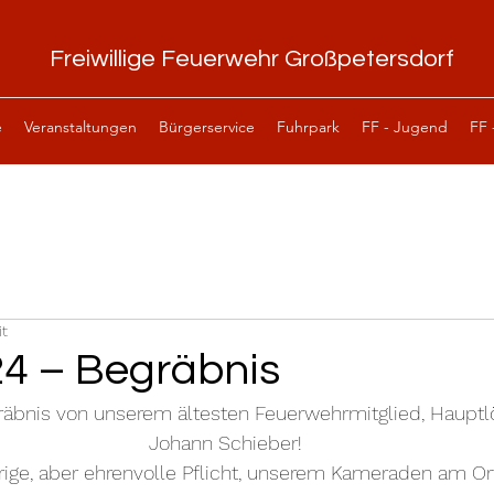
Freiwillige Feuerwehr Großpetersdorf
e
Veranstaltungen
Bürgerservice
Fuhrpark
FF - Jugend
FF 
it
24 – Begräbnis
räbnis von unserem ältesten Feuerwehrmitglied, Hauptl
Johann Schieber!
rige, aber ehrenvolle Pflicht, unserem Kameraden am Ort