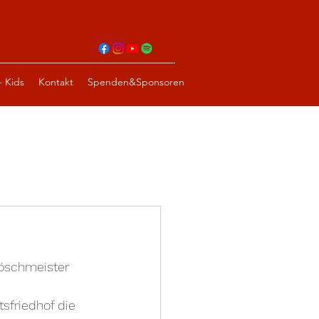
- Kids
Kontakt
Spenden&Sponsoren
öschmeister 
sfriedhof die 