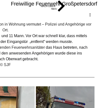
Freiwillige Feuerwehr Großpetersdorf
NACH OBEN
Mehr
son in Wohnung vermutet – Polizei und Angehörige vor 
Ort.
nd 11 Mann. Vor Ort war schnell klar, dass mittels 
er Eingangstür  „entfernt“ werden musste.
enden Feuerwehrsanitäter 
das Haus betreten, nach 
nd den anwesenden Angehörigen wurde diese ins 
ch Oberwart gebracht.
© SJF