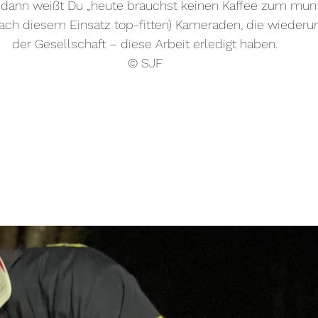
t, dann weißt Du „heute brauchst keinen Kaffee zum munt
ach diesem Einsatz top-fitten) Kameraden, die wiederu
der Gesellschaft – diese Arbeit erledigt haben.
© SJF