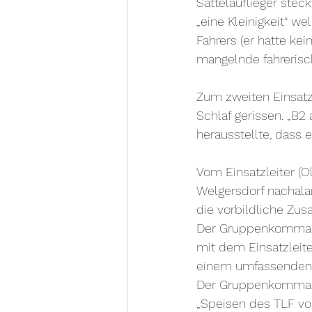
Sattelauflieger stec
„eine Kleinigkeit“ 
Fahrers (er hatte k
mangelnde fahrerisc
Zum zweiten Einsat
Schlaf gerissen. „B2
herausstellte, dass 
Vom Einsatzleiter (O
Welgersdorf nachalar
die vorbildliche Zus
Der Gruppenkommand
mit dem Einsatzleit
einem umfassenden L
Der Gruppenkommand
„Speisen des TLF vom