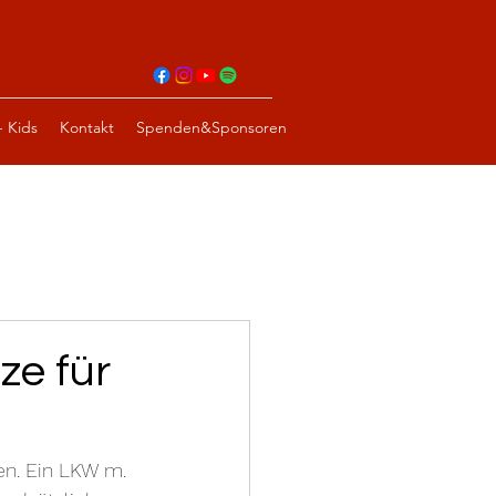
- Kids
Kontakt
Spenden&Sponsoren
ze für
en. Ein LKW m. 