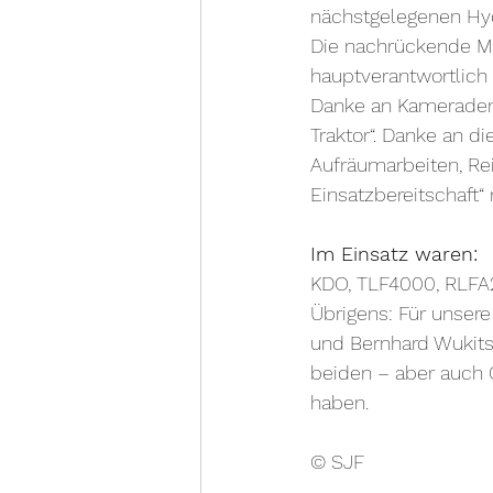
nächstgelegenen Hyd
Die nachrückende Ma
hauptverantwortlich 
Danke an Kameraden 
Traktor“. Danke an d
Aufräumarbeiten, Rei
Einsatzbereitschaft“
Im Einsatz waren:
KDO, TLF4000, RLFA2
Übrigens: Für unsere
und Bernhard Wukits) 
beiden – aber auch G
haben. 
© SJF