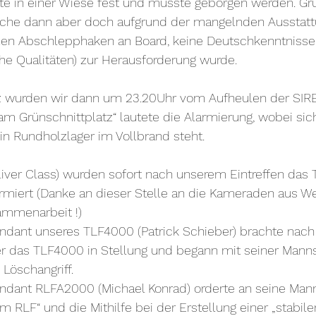
kte in einer Wiese fest und musste geborgen werden. Gr
welche dann aber doch aufgrund der mangelnden Ausstat
einen Abschlepphaken an Board, keine Deutschkenntnisse
he Qualitäten) zur Herausforderung wurde.
z wurden wir dann um 23.20Uhr vom Aufheulen der SI
 am Grünschnittplatz“ lautete die Alarmierung, wobei sic
ein Rundholzlager im Vollbrand steht.
liver Class) wurden sofort nach unserem Eintreffen das
miert (Danke an dieser Stelle an die Kameraden aus Wel
ammenarbeit !) 
ant unseres TLF4000 (Patrick Schieber) brachte nach
er das TLF4000 in Stellung und begann mit seiner Manns
öschangriff. 
ant RLFA2000 (Michael Konrad) orderte an seine Mann
 RLF“ und die Mithilfe bei der Erstellung einer „stabil