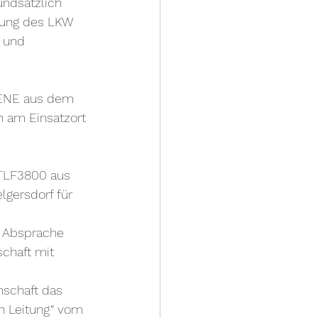
undsätzlich 
tung des LKW 
 und 
RENE aus dem 
h am Einsatzort 
 TLF3800 aus 
gersdorf für 
 Absprache 
chaft mit 
schaft das 
en Leitung“ vom 