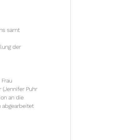
ns samt 
lung der 
 Frau 
(Jennifer Puhr 
ion an die 
 abgearbeitet 