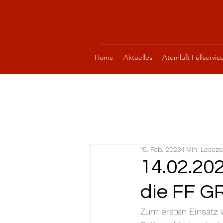
Home
Aktuelles
Atemluft Füllservic
15. Feb. 2023
1 Min. Leseze
14.02.202
die FF 
Zum ersten Einsatz 