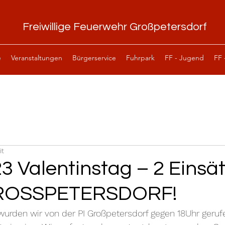
Freiwillige Feuerwehr Großpetersdorf
e
Veranstaltungen
Bürgerservice
Fuhrpark
FF - Jugend
FF 
it
3 Valentinstag – 2 Einsät
GROSSPETERSDORF!
wurden wir von der PI Großpetersdorf gegen 18Uhr geruf