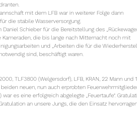
ranten. 
nnschaft mit dem LFB war in weiterer Folge dann 
für die stabile Wasserversorgung.
Daniel Schieber für die Bereitstellung des „Rückewage
ie Kameraden, die bis lange nach Mitternacht noch mit 
nigungsarbeiten und „Arbeiten die für die Wiederherstel
 notwendig sind, beschäftigt waren.
000, TLF3800 (Welgersdorf), LFB, KRAN, 22 Mann und 1
 beiden neuen, nun auch erprobten Feuerwehrmitglieder 
war es eine erfolgreich abgelegte „Feuertaufe“. Gratulat
ratulation an unsere Jungs, die den Einsatz hervorragen